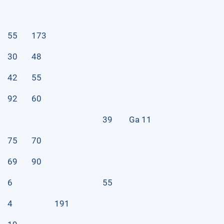
55
173
30
48
42
55
92
60
39
Ga 11
75
70
69
90
6
55
4
191