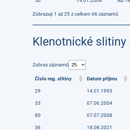
50
19.01.2004
Au 14
Zobrazuji 1 až 25 z celkem 66 záznamů
Klenotnické slitiny 
Zobraz záznamů
Číslo reg. slitiny
Datum příjmu
29
14.01.1993
33
07.06.2004
80
07.07.2008
36
18.08.2021