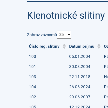
Klenotnické slitiny 
Zobraz záznamů
Číslo reg. slitiny
Datum příjmu
Oz
100
05.01.2004
Pt
101
30.03.2004
Pt
103
22.11.2018
Hu
104
26.06.2024
P
102
29.06.2007
P
105
12.12.2024
P