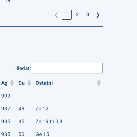
19
1
2
3
❮
❯
Hledat:
Ag
Cu
Ostatní
999
937
48
Zn 12
935
45
Zn 19;In 0,8
935
50
Ge 15