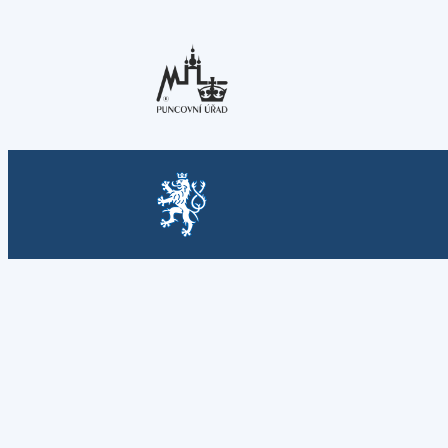
Přeskočit
na
obsah