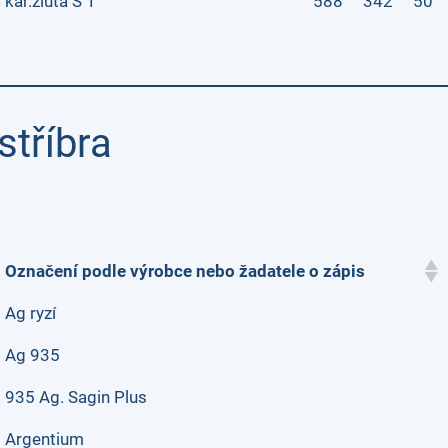
 kar.žlutá S 1
588
342
50
stříbra
Označení podle výrobce nebo žadatele o zápis
Ag ryzí
Ag 935
935 Ag. Sagin Plus
Argentium