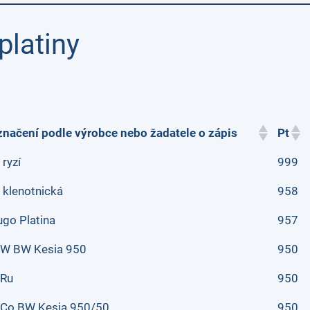
platiny
načení podle výrobce nebo žadatele o zápis
Pt
 ryzí
999
 klenotnická
958
go Platina
957
tW BW Kesia 950
950
tRu
950
tCo BW Kesia 950/50
950