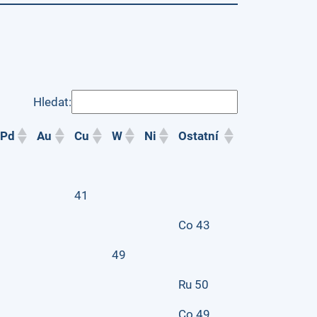
Hledat:
Pd
Au
Cu
W
Ni
Ostatní
41
Co 43
49
Ru 50
Co 49