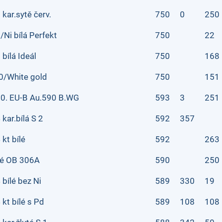
 kar.sytě červ.
750
0
250
/Ni bílá Perfekt
750
22
 bílá Ideál
750
168
0/White gold
750
151
0. EU-B Au.590 B.WG
593
3
251
 kar.bílá S 2
592
357
 kt bílé
592
263
lé OB 306A
590
250
 bílé bez Ni
589
330
19
 kt bílé s Pd
589
108
108