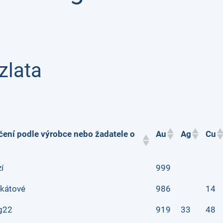
zlata
ení podle výrobce nebo žadatele o
Au
Ag
Cu
í
999
kátové
986
14
g22
919
33
48