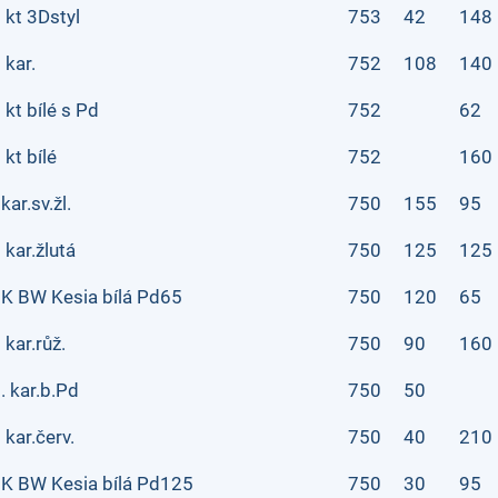
 kt 3Dstyl
753
42
148
 kar.
752
108
140
 kt bílé s Pd
752
62
 kt bílé
752
160
ar.sv.žl.
750
155
95
 kar.žlutá
750
125
125
K BW Kesia bílá Pd65
750
120
65
 kar.růž.
750
90
160
. kar.b.Pd
750
50
 kar.červ.
750
40
210
K BW Kesia bílá Pd125
750
30
95