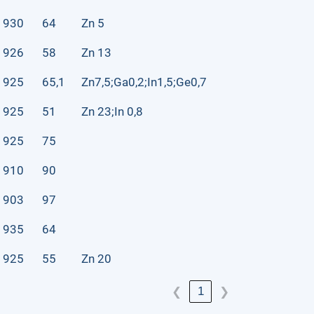
930
64
Zn 5
926
58
Zn 13
925
65,1
Zn7,5;Ga0,2;In1,5;Ge0,7
925
51
Zn 23;In 0,8
925
75
910
90
903
97
935
64
925
55
Zn 20
1
❮
❯