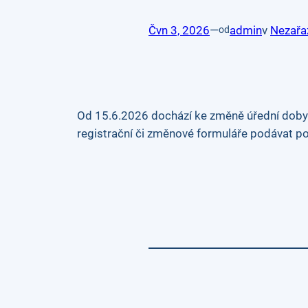
Čvn 3, 2026
—
admin
v
Nezařa
od
Od 15.6.2026 dochází ke změně úřední doby o
registrační či změnové formuláře podávat po