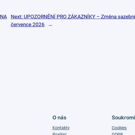
 NA
Next:
UPOZORNĚNÍ PRO ZÁKAZNÍKY – Změna sazebníku
července 2026
→
O nás
Soukromí
Kontakty
Cookies
Poslání
GDPR