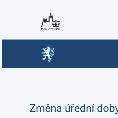
Přeskočit
na
obsah
Změna úřední doby 